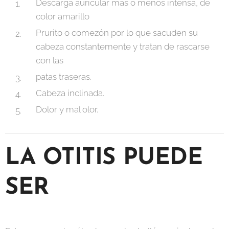
Descarga auricular más o menos intensa, de
color amarillo
Prurito o comezón por lo que sacuden su
cabeza constantemente y tratan de rascarse
con las
patas traseras.
Cabeza inclinada.
Dolor y mal olor.
LA OTITIS PUEDE
SER