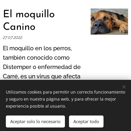
El moquillo
Canino
27.07.2022
El moquillo en los perros,
también conocido como
Distemper o enfermedad de
Carré, es un virus que afecta
a los perros principalmente
Utilizamos cookies para permitir un correcto funcionamiento
y es muy similar al
y seguro en nuestra página web, y para ofrecer la mejor
sarampión de las personas.
experiencia posible al usuario.
Es la primera causa de
Aceptar solo lo necesario
Aceptar todo
muerte de perros por