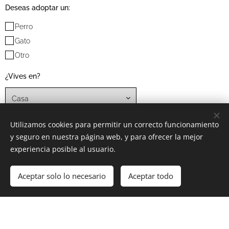
Deseas adoptar un:
Perro
Gato
Otro
¿Vives en?
Número de teléfono
Utilizamos cookies para permitir un correcto funcionamiento
y seguro en nuestra página web, y para ofrecer la mejor
experiencia posible al usuario.
Email
Aceptar solo lo necesario
Aceptar todo
Dirección de residencia*